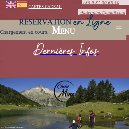
+33 9 81 00 66 10
CARTES CADEAU
chaletmina@gmail.com
RÉSERVATION
en Ligne
Menu
Chargement en cours...
Dernières Infos