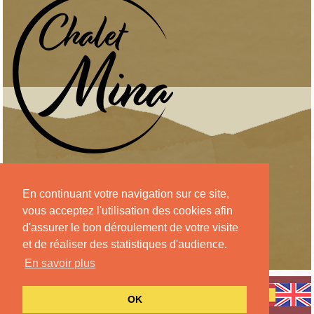
Nos Clients le disent
En continuant votre navigation sur ce site,
vous acceptez l'utilisation des cookies afin
d'assurer le bon déroulement de votre visite
et de réaliser des statistiques d'audience.
Voir tous les avis
En savoir plus
CGV
-
PLAN DU SITE
-
MENTIONS
OK
LÉGALES
- UNE RÉALISATION DE